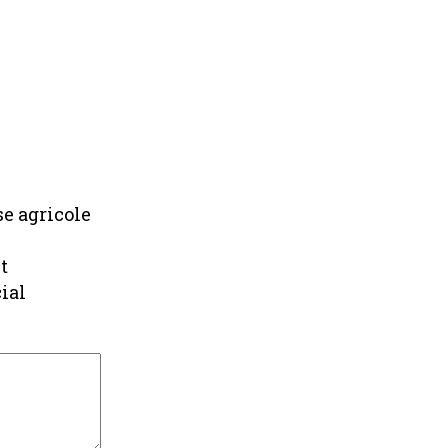
se agricole
t
ial